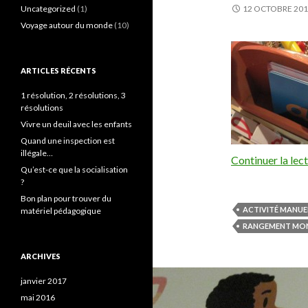
Uncategorized
(1)
12 OCTOBRE 20
Voyage autour du monde
(10)
ARTICLES RÉCENTS
1 résolution, 2 résolutions, 3
résolutions
Vivre un deuil avec les enfants
Quand une inspection est
illégale…
Continuer la lec
Qu’est-ce que la socialisation
?
Bon plan pour trouver du
ACTIVITÉ MANUE
matériel pédagogique
RANGEMENT MON
ARCHIVES
janvier 2017
mai 2016