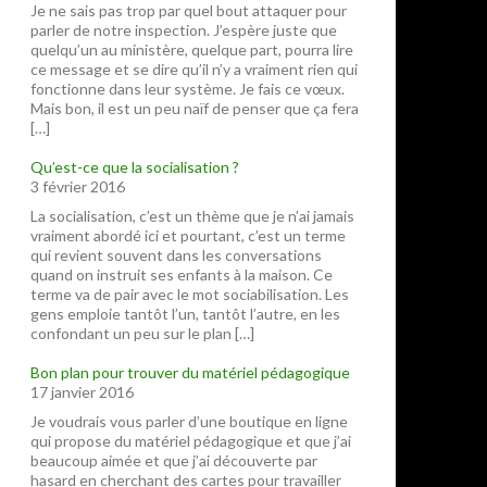
Je ne sais pas trop par quel bout attaquer pour
parler de notre inspection. J’espère juste que
quelqu’un au ministère, quelque part, pourra lire
ce message et se dire qu’il n’y a vraiment rien qui
fonctionne dans leur système. Je fais ce vœux.
Mais bon, il est un peu naïf de penser que ça fera
[…]
Qu’est-ce que la socialisation ?
3 février 2016
La socialisation, c’est un thème que je n’ai jamais
vraiment abordé ici et pourtant, c’est un terme
qui revient souvent dans les conversations
quand on instruit ses enfants à la maison. Ce
terme va de pair avec le mot sociabilisation. Les
gens emploie tantôt l’un, tantôt l’autre, en les
confondant un peu sur le plan […]
Bon plan pour trouver du matériel pédagogique
17 janvier 2016
Je voudrais vous parler d’une boutique en ligne
qui propose du matériel pédagogique et que j’ai
beaucoup aimée et que j’ai découverte par
hasard en cherchant des cartes pour travailler