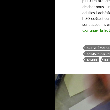
plu. « Les atelier
de chez nous. Un
adultes. L’adhési
h 30, coûte 5 eur
sont accueillis e
Continuer la lec
ACTIVITÉ MANUE
ANIMAUX SUR UNE
BALEINE
ÎLE