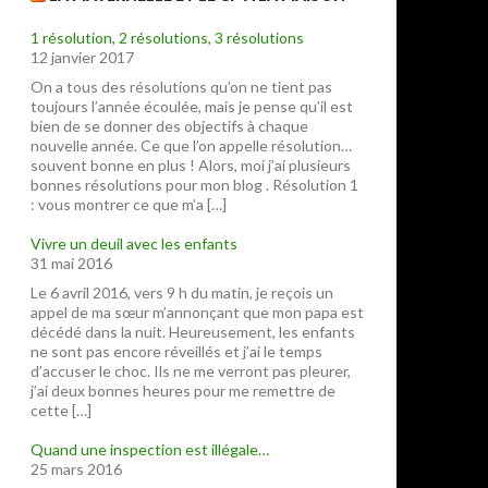
1 résolution, 2 résolutions, 3 résolutions
12 janvier 2017
On a tous des résolutions qu’on ne tient pas
toujours l’année écoulée, mais je pense qu’il est
bien de se donner des objectifs à chaque
nouvelle année. Ce que l’on appelle résolution…
souvent bonne en plus ! Alors, moi j’ai plusieurs
bonnes résolutions pour mon blog . Résolution 1
: vous montrer ce que m’a […]
Vivre un deuil avec les enfants
31 mai 2016
Le 6 avril 2016, vers 9 h du matin, je reçois un
appel de ma sœur m’annonçant que mon papa est
décédé dans la nuit. Heureusement, les enfants
ne sont pas encore réveillés et j’ai le temps
d’accuser le choc. Ils ne me verront pas pleurer,
j’ai deux bonnes heures pour me remettre de
cette […]
Quand une inspection est illégale…
25 mars 2016