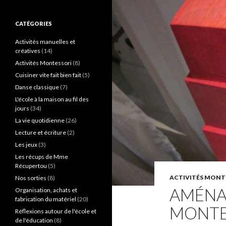
c
h
e
CATÉGORIES
r
c
Activités manuelles et
h
créatives
(14)
e
Activités Montessori
(8)
r
Cuisiner vite fait bien fait
(5)
:
Danse classique
(7)
L'école à la maison au fil des
jours
(34)
La vie quotidienne
(26)
Lecture et écriture
(2)
Les jeux
(3)
Les récups de Mme
Récupertou
(5)
ACTIVITÉS MONT
Nos sorties
(8)
AMÉNA
Organisation, achats et
fabrication du matériel
(20)
MONTE
Réflexions autour de l'école et
de l'éducation
(8)