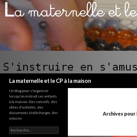
Recherche
La maternelle et le CP à la maison
Un blog pour s'organiser
lorsqu'on instruit ses enfants
à la maison. Des conseils, des
idées d'activités, des
documents à télécharger, des
Archives pour 
astuces
R
e