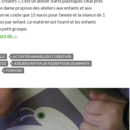
s créatifs », c’est un atelier d’arts plastiques situé près
e dame propose des ateliers aux enfants et aux
on ne coûte que 15 euros pour l’année et la séance de 1
os par enfant. Le matériel est fourni et les enfants
n petit groupe.
ture de
Les ateliers créatifs
→
LLE
ACTIVITÉS MANUELLES ET CRÉATIVES
 ÎLE
ATELIER D'ARTS PLASTIQUES POUR LES ENFANTS
POISSONS