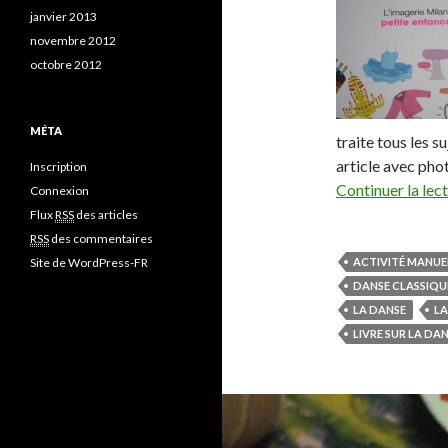
janvier 2013
novembre 2012
octobre 2012
MÉTA
traite tous les s
article avec phot
Inscription
Continuer la lec
Connexion
Flux
RSS
des articles
RSS
des commentaires
Site de WordPress-FR
ACTIVITÉ MANUE
DANSE CLASSIQU
LA DANSE
LA
LIVRE SUR LA DA