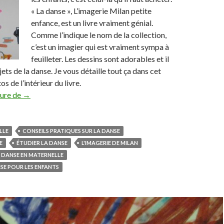
« La danse », L’imagerie Milan petite
enfance, est un livre vraiment génial.
Comme l’indique le nom de la collection,
c’est un imagier qui est vraiment sympa à
feuilleter. Les dessins sont adorables et il
ujets de la danse. Je vous détaille tout ça dans cet
os de l’intérieur du livre.
ture de
La danse, L’imagerie Milan
→
LLE
CONSEILS PRATIQUES SUR LA DANSE
E
ÉTUDIER LA DANSE
L'IMAGERIE DE MILAN
 DANSE EN MATERNELLE
NSE POUR LES ENFANTS