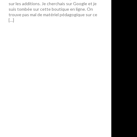
sur les additions. Je cherchais sur Google et je
suis tombée sur cette boutique en ligne. On
trouve pas mal de matériel pédagogique sur ce
[…]