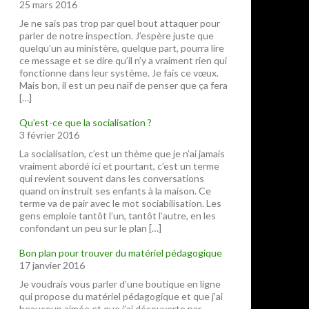
25 mars 2016
Je ne sais pas trop par quel bout attaquer pour
parler de notre inspection. J’espère juste que
quelqu’un au ministère, quelque part, pourra lire
ce message et se dire qu’il n’y a vraiment rien qui
fonctionne dans leur système. Je fais ce vœux.
Mais bon, il est un peu naïf de penser que ça fera
[…]
Qu’est-ce que la socialisation ?
3 février 2016
La socialisation, c’est un thème que je n’ai jamais
vraiment abordé ici et pourtant, c’est un terme
qui revient souvent dans les conversations
quand on instruit ses enfants à la maison. Ce
terme va de pair avec le mot sociabilisation. Les
gens emploie tantôt l’un, tantôt l’autre, en les
confondant un peu sur le plan […]
Bon plan pour trouver du matériel pédagogique
17 janvier 2016
Je voudrais vous parler d’une boutique en ligne
qui propose du matériel pédagogique et que j’ai
beaucoup aimée et que j’ai découverte par