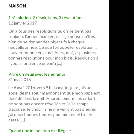
MAISON
1 résolution, 2 résolutions, 3 résolutions
12 janvier 2017
On a tous des résolutions qu’on ne tient pas
toujours l’année écoulée, mais je pense qu’il est
bien de se donner des objectifs à chaque
nouvelle année. Ce que l’on appelle résolution…
souvent bonne en plus ! Alors, moi j’ai plusieurs
bonnes résolutions pour mon blog . Résolution 1
: vous montrer ce que m’a […]
Vivre un deuil avec les enfants
31 mai 2016
Le 6 avril 2016, vers 9 h du matin, je reçois un
appel de ma sœur m’annonçant que mon papa est
décédé dans la nuit. Heureusement, les enfants
ne sont pas encore réveillés et j’ai le temps
d’accuser le choc. Ils ne me verront pas pleurer,
j’ai deux bonnes heures pour me remettre de
cette […]
Quand une inspection est illégale…