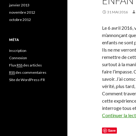
ENFAN
janvier 2013
31 MAI 2016
novembre 2012
octobre 2012
Le 6 avril 2016, 
m’annonçant que
MÉTA
enfants ne sont p
Ils ne me verron
Inscription
remettre de cette
Connexion
surtout à la mani
Flux
RSS
des articles
faire l’impasse. 
RSS
des commentaires
savoir. J’ai cons
Site de WordPress-FR
vérité, plus tard
Comment traverse
cette expérience
interroge tous et
Continuer la lec
Save