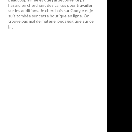
hasard en cherchant des cartes pour travailler
sur les additions. Je cherchais sur Google et je
suis tombée sur cette boutique en ligne. On
trouve pas mal de matériel pédagogique sur ce
[…]