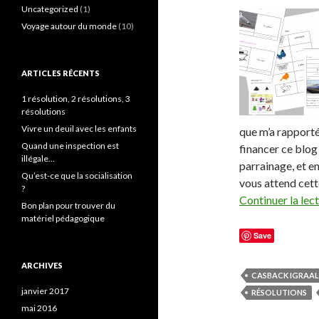
Uncategorized
(1)
Voyage autour du monde
(10)
ARTICLES RÉCENTS
1 résolution, 2 résolutions, 3
résolutions
Vivre un deuil avec les enfants
que m’a rapporté
Quand une inspection est
financer ce blog
illégale…
parrainage, et e
Qu’est-ce que la socialisation
vous attend cette
?
Continuer la lec
Bon plan pour trouver du
matériel pédagogique
Save
ARCHIVES
CASBACK IGRAAL
janvier 2017
RÉSOLUTIONS
mai 2016