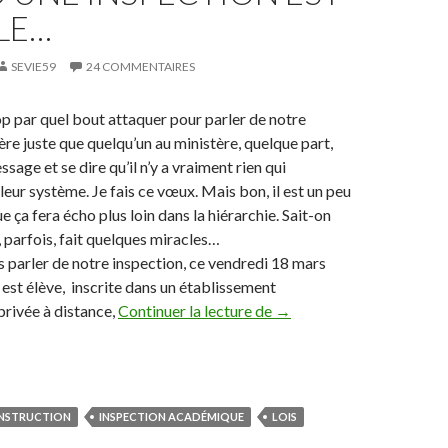
LE…
SEVIE59
24 COMMENTAIRES
rop par quel bout attaquer pour parler de notre
ère juste que quelqu’un au ministère, quelque part,
ssage et se dire qu’il n’y a vraiment rien qui
leur système. Je fais ce vœux. Mais bon, il est un peu
e ça fera écho plus loin dans la hiérarchie. Sait-on
 parfois, fait quelques miracles…
s parler de notre inspection, ce vendredi 18 mars
 est élève, inscrite dans un établissement
rivée à distance,
Continuer la lecture de
Quand une inspection est 
→
INSTRUCTION
INSPECTION ACADÉMIQUE
LOIS