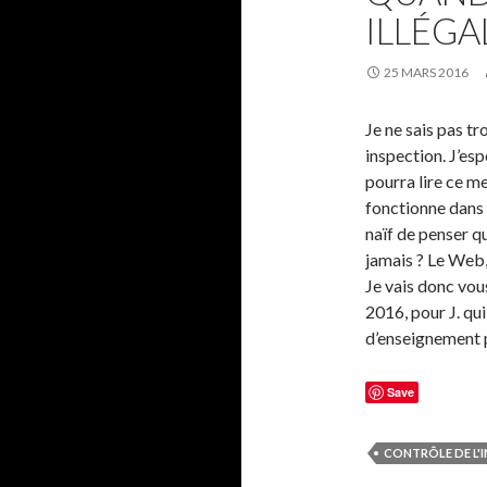
ILLÉGA
25 MARS 2016
Je ne sais pas t
inspection. J’esp
pourra lire ce me
fonctionne dans 
naïf de penser qu
jamais ? Le Web,
Je vais donc vou
2016, pour J. qui
d’enseignement p
Save
CONTRÔLE DE L'