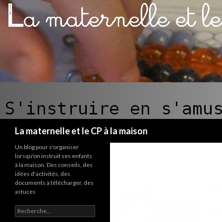
Recherche
La maternelle et le CP à la maison
Un blog pour s'organiser
lorsqu'on instruit ses enfants
à la maison. Des conseils, des
idées d'activités, des
documents à télécharger, des
astuces
R
e