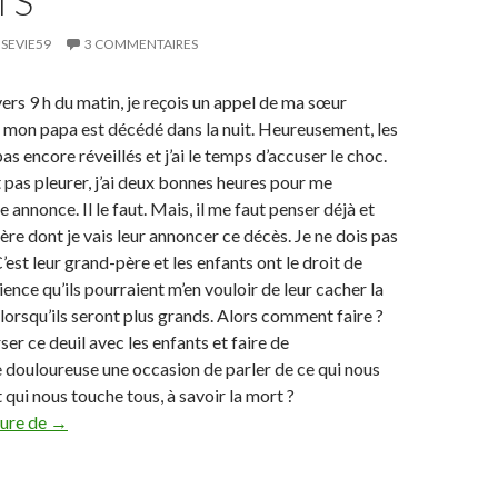
TS
SEVIE59
3 COMMENTAIRES
vers 9 h du matin, je reçois un appel de ma sœur
 mon papa est décédé dans la nuit. Heureusement, les
as encore réveillés et j’ai le temps d’accuser le choc.
t pas pleurer, j’ai deux bonnes heures pour me
 annonce. Il le faut. Mais, il me faut penser déjà et
ère dont je vais leur annoncer ce décès. Je ne dois pas
C’est leur grand-père et les enfants ont le droit de
cience qu’ils pourraient m’en vouloir de leur cacher la
, lorsqu’ils seront plus grands. Alors comment faire ?
r ce deuil avec les enfants et faire de
 douloureuse une occasion de parler de ce qui nous
 qui nous touche tous, à savoir la mort ?
ture de
Vivre un deuil avec les enfants
→