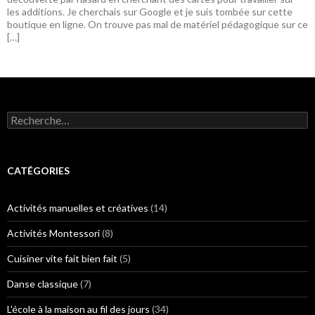
les additions. Je cherchais sur Google et je suis tombée sur cette
boutique en ligne. On trouve pas mal de matériel pédagogique sur ce
[…]
R
e
c
h
e
CATÉGORIES
r
c
h
Activités manuelles et créatives
(14)
e
r
Activités Montessori
(8)
:
Cuisiner vite fait bien fait
(5)
Danse classique
(7)
L'école à la maison au fil des jours
(34)