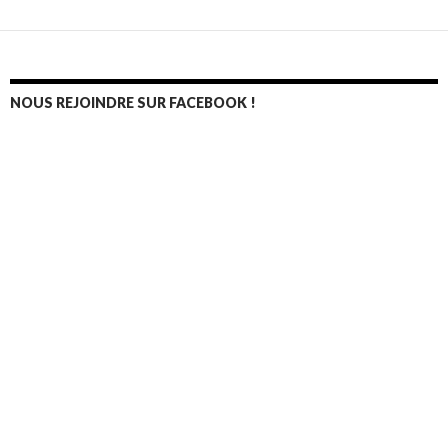
Navigation
au
sein
des
NOUS REJOINDRE SUR FACEBOOK !
articles