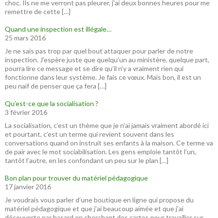
choc. Ils ne me verront pas pleurer, j’ai deux bonnes heures pour me
remettre de cette […]
Quand une inspection est illégale…
25 mars 2016
Je ne sais pas trop par quel bout attaquer pour parler de notre
inspection. J’espère juste que quelqu’un au ministère, quelque part,
pourra lire ce message et se dire qu’il n’y a vraiment rien qui
fonctionne dans leur système. Je fais ce vœux. Mais bon, il est un
peu naïf de penser que ça fera […]
Qu’est-ce que la socialisation ?
3 février 2016
La socialisation, c’est un thème que je n’ai jamais vraiment abordé ici
et pourtant, c’est un terme qui revient souvent dans les
conversations quand on instruit ses enfants à la maison. Ce terme va
de pair avec le mot sociabilisation. Les gens emploie tantôt l’un,
tantôt l’autre, en les confondant un peu sur le plan […]
Bon plan pour trouver du matériel pédagogique
17 janvier 2016
Je voudrais vous parler d’une boutique en ligne qui propose du
matériel pédagogique et que j’ai beaucoup aimée et que j’ai
découverte par hasard en cherchant des cartes pour travailler sur