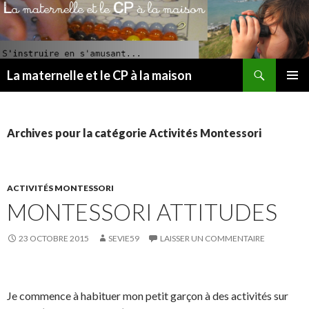
Recherche
La maternelle et le CP à la maison
ALLER
MENU
AU
PRINCI
CONTENU
PRINCIPAL
Archives pour la catégorie Activités Montessori
ACTIVITÉS MONTESSORI
MONTESSORI ATTITUDES
23 OCTOBRE 2015
SEVIE59
LAISSER UN COMMENTAIRE
Je commence à habituer mon petit garçon à des activités sur