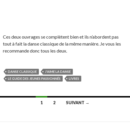
Ces deux ouvrages se complètent bien et ils n’abordent pas
tout à fait la danse classique de la même manière. Je vous les
recommande donc tous les deux.
DANSE CLASSIQUE
J'AIME LA DANSE
LE GUIDE DES JEUNES PASSIONNÉS
LIVRES
1
2
SUIVANT →
Navigation
au