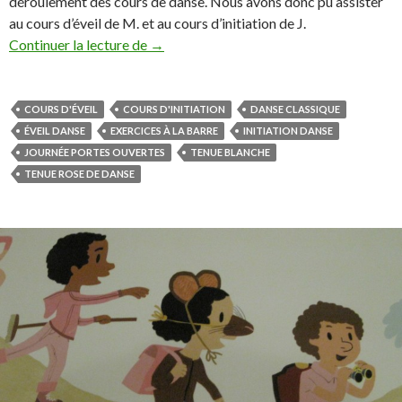
déroulement des cours de danse. Nous avons donc pu assister
au cours d’éveil de M. et au cours d’initiation de J.
Continuer la lecture de
Danse, journées portes ouvertes
→
COURS D'ÉVEIL
COURS D'INITIATION
DANSE CLASSIQUE
ÉVEIL DANSE
EXERCICES À LA BARRE
INITIATION DANSE
JOURNÉE PORTES OUVERTES
TENUE BLANCHE
TENUE ROSE DE DANSE