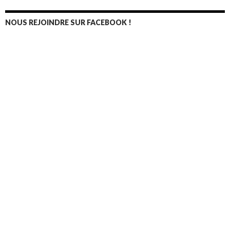
sein
des
NOUS REJOINDRE SUR FACEBOOK !
articles