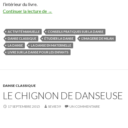
l’intérieur du livre.
Continuer la lecture de
La danse, L’imagerie Milan
→
ACTIVITÉ MANUELLE
CONSEILS PRATIQUES SUR LA DANSE
DANSE CLASSIQUE
ÉTUDIER LA DANSE
L'IMAGERIE DE MILAN
LA DANSE
LA DANSE EN MATERNELLE
LIVRE SUR LA DANSE POUR LES ENFANTS
DANSE CLASSIQUE
LE CHIGNON DE DANSEUSE
17 SEPTEMBRE 2015
SEVIE59
UN COMMENTAIRE