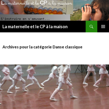
Recherche
La maternelle et le CP à la maison
ALLER
MENU
AU
PRINCI
CONTENU
PRINCIPAL
Archives pour la catégorie Danse classique