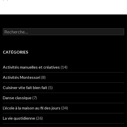
R
e
c
h
e
CATÉGORIES
r
c
h
Activités manuelles et créatives
(14)
e
r
Activités Montessori
(8)
:
Cuisiner vite fait bien fait
(5)
Danse classique
(7)
L'école à la maison au fil des jours
(34)
La vie quotidienne
(26)