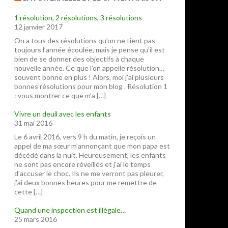
1 résolution, 2 résolutions, 3 résolutions
12 janvier 2017
On a tous des résolutions qu’on ne tient pas
toujours l’année écoulée, mais je pense qu’il est
bien de se donner des objectifs à chaque
nouvelle année. Ce que l’on appelle résolution…
souvent bonne en plus ! Alors, moi j’ai plusieurs
bonnes résolutions pour mon blog . Résolution 1
: vous montrer ce que m’a […]
Vivre un deuil avec les enfants
31 mai 2016
Le 6 avril 2016, vers 9 h du matin, je reçois un
appel de ma sœur m’annonçant que mon papa est
décédé dans la nuit. Heureusement, les enfants
ne sont pas encore réveillés et j’ai le temps
d’accuser le choc. Ils ne me verront pas pleurer,
j’ai deux bonnes heures pour me remettre de
cette […]
Quand une inspection est illégale…
25 mars 2016