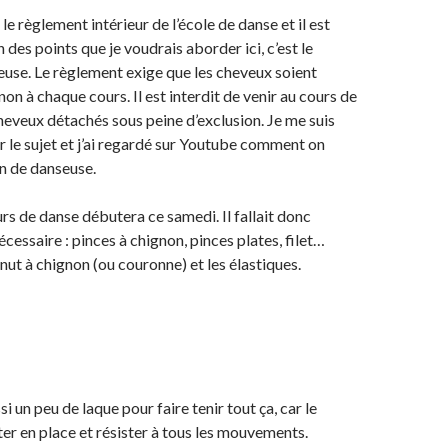
e règlement intérieur de l’école de danse et il est
un des points que je voudrais aborder ici, c’est le
use. Le règlement exige que les cheveux soient
on à chaque cours. Il est interdit de venir au cours de
heveux détachés sous peine d’exclusion. Je me suis
 le sujet et j’ai regardé sur Youtube comment on
on de danseuse.
rs de danse débutera ce samedi. Il fallait donc
écessaire : pinces à chignon, pinces plates, filet…
onut à chignon (ou couronne) et les élastiques.
ssi un peu de laque pour faire tenir tout ça, car le
ter en place et résister à tous les mouvements.