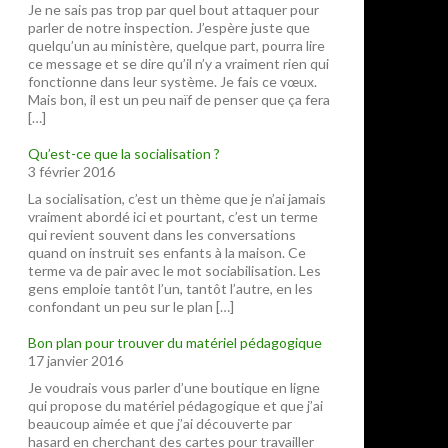
Je ne sais pas trop par quel bout attaquer pour
parler de notre inspection. J’espère juste que
quelqu’un au ministère, quelque part, pourra lire
ce message et se dire qu’il n’y a vraiment rien qui
fonctionne dans leur système. Je fais ce vœux.
Mais bon, il est un peu naïf de penser que ça fera
[…]
Qu’est-ce que la socialisation ?
3 février 2016
La socialisation, c’est un thème que je n’ai jamais
vraiment abordé ici et pourtant, c’est un terme
qui revient souvent dans les conversations
quand on instruit ses enfants à la maison. Ce
terme va de pair avec le mot sociabilisation. Les
gens emploie tantôt l’un, tantôt l’autre, en les
confondant un peu sur le plan […]
Bon plan pour trouver du matériel pédagogique
17 janvier 2016
Je voudrais vous parler d’une boutique en ligne
qui propose du matériel pédagogique et que j’ai
beaucoup aimée et que j’ai découverte par
hasard en cherchant des cartes pour travailler