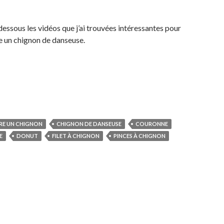
dessous les vidéos que j’ai trouvées intéressantes pour
e un chignon de danseuse.
IRE UN CHIGNON
CHIGNON DE DANSEUSE
COURONNE
E
DONUT
FILET À CHIGNON
PINCES À CHIGNON