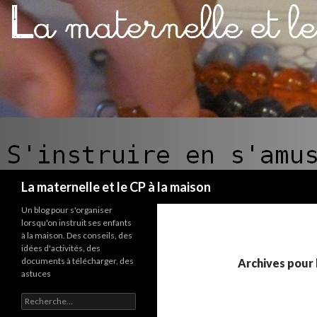
Recherche
La maternelle et le CP à la maison
Un blog pour s'organiser
lorsqu'on instruit ses enfants
à la maison. Des conseils, des
idées d'activités, des
documents à télécharger, des
Archives pour 
astuces
R
e