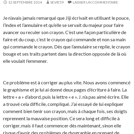
12 SEPTEMBRE 2014
SEVIE59
LAISSER UN COMMENTAIRE
Je n’avais jamais remarqué que Jiji écrivait en utilisant le pouce,
l’index et l’annulaire et qu’elle se servait du majeur pour faire
avancer ou reculer son crayon. C’est une façon particulière de
faire et du coup, c’est le crayon qui commande et non sa main
qui commande le crayon. Dès que l’annulaire se replie, le crayon
bouge et ses traits partent dans la direction opposée de là où
elle voulait l’emmener.
Ce problème est à corriger au plus vite. Nous avons commencé
le graphisme et je lui ai donné deux pages d’écriture à faire. La
lettre « a » d’abord, puis la lettre « e ». J. n’a pas aimé écrire. Elle
a trouvé cela difficile, compliqué. J’ai essayé de lui expliquer
comment bien tenir son crayon, mais à chaque fois, ses doigts
reprennent la mauvaise position. Ce sera long et difficile à
corriger, mais il faut commencer dès maintenant, sinon elle
risque d’avoir des problèmes de dysgraphie en prenant de