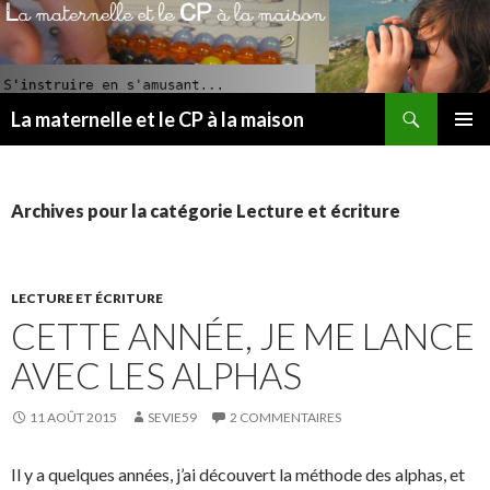
Recherche
La maternelle et le CP à la maison
ALLER
MENU
AU
PRINCI
CONTENU
PRINCIPAL
Archives pour la catégorie Lecture et écriture
LECTURE ET ÉCRITURE
CETTE ANNÉE, JE ME LANCE
AVEC LES ALPHAS
11 AOÛT 2015
SEVIE59
2 COMMENTAIRES
Il y a quelques années, j’ai découvert la méthode des alphas, et