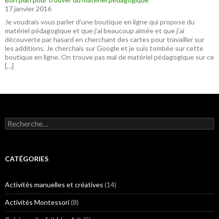
17 janvier 2016
Je voudrais vous parler d’une boutique en ligne qui propose du
matériel pédagogique et que j’ai beaucoup aimée et que j’ai
découverte par hasard en cherchant des cartes pour travailler sur
les additions. Je cherchais sur Google et je suis tombée sur cette
boutique en ligne. On trouve pas mal de matériel pédagogique sur ce
[…]
R
e
c
h
e
CATÉGORIES
r
c
h
Activités manuelles et créatives
(14)
e
r
Activités Montessori
(8)
: