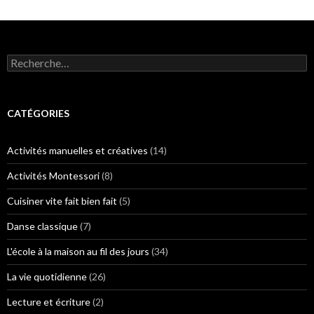
R
e
c
h
e
CATÉGORIES
r
c
h
Activités manuelles et créatives
(14)
e
r
Activités Montessori
(8)
:
Cuisiner vite fait bien fait
(5)
Danse classique
(7)
L'école à la maison au fil des jours
(34)
La vie quotidienne
(26)
Lecture et écriture
(2)