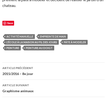
chateau.
Save
ACTIVITÉ MANUELLE
EMPREINTE DE MAIN
L'ÉCOLE À LA MAISON AU FIL DES JOURS
PÂTE À MODELER
PEINTURE
PEINTURE AU DOIGT
ARTICLE PRÉCÉDENT
Navigation
2015/2016 – 8e jour
de
ARTICLE SUIVANT
l’article
Graphisme animaux