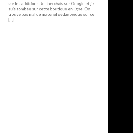
sur les additions. Je cherchais sur Google et je
suis tombée sur cette boutique en ligne. On
trouve pas mal de matériel pédagogique sur ce
[…]