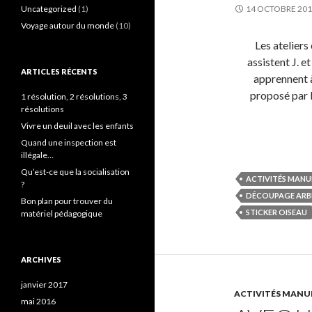
Uncategorized
(1)
14 OCTOBRE 20
Voyage autour du monde
(10)
Les ateliers
assistent J. e
ARTICLES RÉCENTS
apprennent à
proposé par l
1 résolution, 2 résolutions, 3
résolutions
Vivre un deuil avec les enfants
Quand une inspection est
illégale…
Qu’est-ce que la socialisation
ACTIVITÉS MANU
?
DÉCOUPAGE ARB
Bon plan pour trouver du
STICKER OISEAU
matériel pédagogique
ARCHIVES
janvier 2017
ACTIVITÉS MANUE
mai 2016