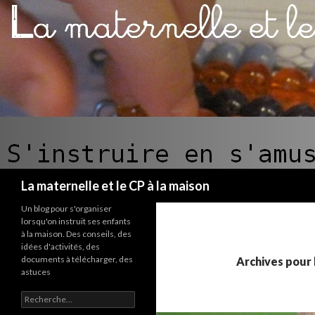
Recherche
La maternelle et le CP à la maison
Un blog pour s'organiser
lorsqu'on instruit ses enfants
à la maison. Des conseils, des
idées d'activités, des
documents à télécharger, des
Archives pour 
astuces
R
e