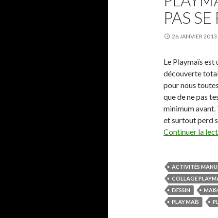
PLAYMA
PAS SE
26 JANVIER 2013
Le Playmaïs est 
découverte total
pour nous toutes
que de ne pas te
minimum avant. 
et surtout perd s
Continuer la lec
ACTIVITÉS MANU
COLLAGE PLAYM
DESSIN
MAIS
PLAY MAÏS
P