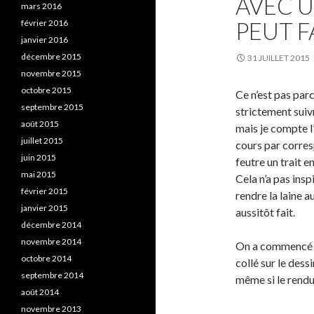
AVEC U
mars 2016
PEUT F
février 2016
janvier 2016
décembre 2015
31 JUILLET 2015
novembre 2015
octobre 2015
Ce n’est pas par
septembre 2015
strictement suivr
août 2015
mais je compte l
juillet 2015
cours par corresp
juin 2015
feutre un trait e
mai 2015
Cela n’a pas insp
février 2015
rendre la laine a
janvier 2015
aussitôt fait.
décembre 2014
novembre 2014
On a commencé d’
octobre 2014
collé sur le dessi
septembre 2014
même si le rendu
août 2014
novembre 2013