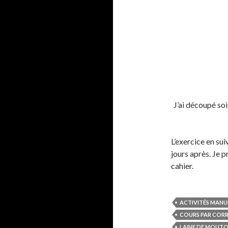
J’ai découpé so
L’exercice en su
jours après. Je p
cahier.
ACTIVITÉS MANU
COURS PAR COR
LAINE DE MOUT