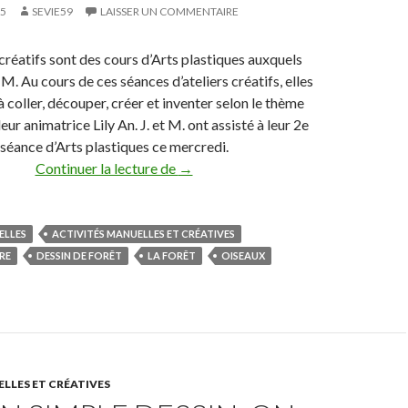
15
SEVIE59
LAISSER UN COMMENTAIRE
 créatifs sont des cours d’Arts plastiques auxquels
t M. Au cours de ces séances d’ateliers créatifs, elles
 coller, découper, créer et inventer selon le thème
eur animatrice Lily An. J. et M. ont assisté à leur 2e
séance d’Arts plastiques ce mercredi.
Continuer la lecture de
Les ateliers créatifs 2e séance
→
ELLES
ACTIVITÉS MANUELLES ET CRÉATIVES
RE
DESSIN DE FORÊT
LA FORÊT
OISEAUX
LLES ET CRÉATIVES