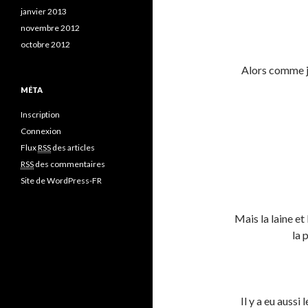
janvier 2013
novembre 2012
octobre 2012
Alors comme j’a
MÉTA
Inscription
Connexion
Flux
RSS
des articles
RSS
des commentaires
Site de WordPress-FR
Mais la laine et
la 
Il y a eu auss