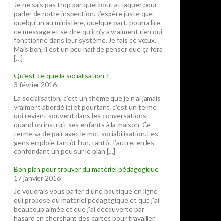
Je ne sais pas trop par quel bout attaquer pour
parler de notre inspection. J’espère juste que
quelqu’un au ministère, quelque part, pourra lire
ce message et se dire qu’il n’y a vraiment rien qui
fonctionne dans leur système. Je fais ce vœux.
Mais bon, il est un peu naïf de penser que ça fera
[…]
Qu’est-ce que la socialisation ?
3 février 2016
La socialisation, c’est un thème que je n’ai jamais
vraiment abordé ici et pourtant, c’est un terme
qui revient souvent dans les conversations
quand on instruit ses enfants à la maison. Ce
terme va de pair avec le mot sociabilisation. Les
gens emploie tantôt l’un, tantôt l’autre, en les
confondant un peu sur le plan […]
Bon plan pour trouver du matériel pédagogique
17 janvier 2016
Je voudrais vous parler d’une boutique en ligne
qui propose du matériel pédagogique et que j’ai
beaucoup aimée et que j’ai découverte par
hasard en cherchant des cartes pour travailler