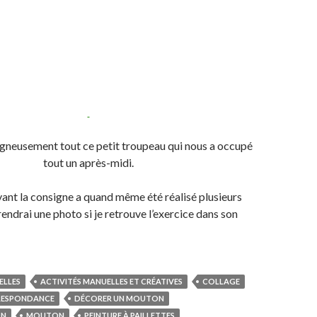
igneusement tout ce petit troupeau qui nous a occupé
tout un après-midi.
ivant la consigne a quand même été réalisé plusieurs
rendrai une photo si je retrouve l’exercice dans son
ELLES
ACTIVITÉS MANUELLES ET CRÉATIVES
COLLAGE
RESPONDANCE
DÉCORER UN MOUTON
ON
MOUTON
PEINTURE À PAILLETTES