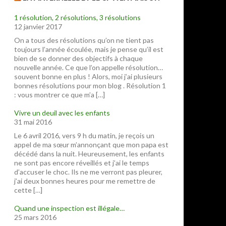
1 résolution, 2 résolutions, 3 résolutions
12 janvier 2017
On a tous des résolutions qu’on ne tient pas
toujours l’année écoulée, mais je pense qu’il est
bien de se donner des objectifs à chaque
nouvelle année. Ce que l’on appelle résolution…
souvent bonne en plus ! Alors, moi j’ai plusieurs
bonnes résolutions pour mon blog . Résolution 1
: vous montrer ce que m’a […]
Vivre un deuil avec les enfants
31 mai 2016
Le 6 avril 2016, vers 9 h du matin, je reçois un
appel de ma sœur m’annonçant que mon papa est
décédé dans la nuit. Heureusement, les enfants
ne sont pas encore réveillés et j’ai le temps
d’accuser le choc. Ils ne me verront pas pleurer,
j’ai deux bonnes heures pour me remettre de
cette […]
Quand une inspection est illégale…
25 mars 2016