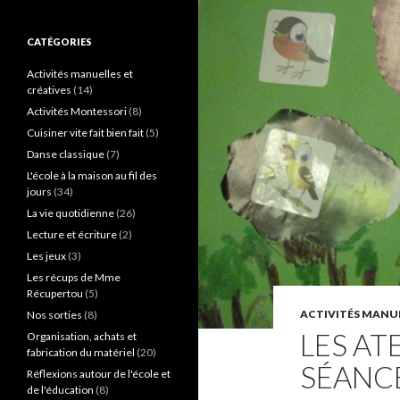
c
h
e
CATÉGORIES
r
c
Activités manuelles et
h
créatives
(14)
e
Activités Montessori
(8)
r
Cuisiner vite fait bien fait
(5)
:
Danse classique
(7)
L'école à la maison au fil des
jours
(34)
La vie quotidienne
(26)
Lecture et écriture
(2)
Les jeux
(3)
Les récups de Mme
Récupertou
(5)
ACTIVITÉS MANUE
Nos sorties
(8)
LES AT
Organisation, achats et
fabrication du matériel
(20)
SÉANC
Réflexions autour de l'école et
de l'éducation
(8)