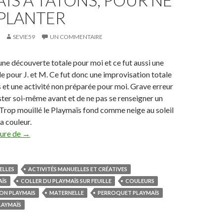
ÏS À TÂTONS, POUR NE
 PLANTER
SEVIE59
UN COMMENTAIRE
une découverte totale pour moi et ce fut aussi une
e pour J. et M. Ce fut donc une improvisation totale
 et une activité non préparée pour moi. Grave erreur
ster soi-même avant et de ne pas se renseigner un
Trop mouillé le Playmaïs fond comme neige au soleil
a couleur.
ture de
Playmaïs à tâtons, pour ne pas se planter
→
ELLES
ACTIVITÉS MANUELLES ET CRÉATIVES
AÏS
COLLER DU PLAYMAÎS SUR FEUILLE
COULEURS
ON PLAYMAIS
MATERNELLE
PERROQUET PLAYMAÏS
LAYMAÏS