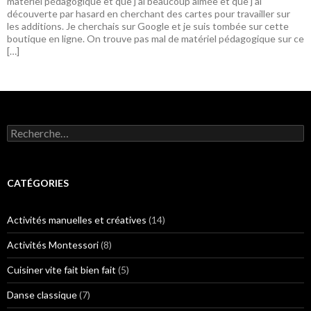
matériel pédagogique et que j’ai beaucoup aimée et que j’ai
découverte par hasard en cherchant des cartes pour travailler sur
les additions. Je cherchais sur Google et je suis tombée sur cette
boutique en ligne. On trouve pas mal de matériel pédagogique sur ce
[…]
R
e
c
h
e
CATÉGORIES
r
c
h
Activités manuelles et créatives
(14)
e
r
Activités Montessori
(8)
:
Cuisiner vite fait bien fait
(5)
Danse classique
(7)