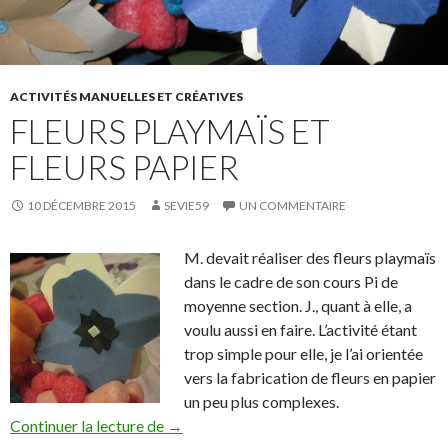
ACTIVITÉS MANUELLES ET CRÉATIVES
FLEURS PLAYMAÏS ET
FLEURS PAPIER
10 DÉCEMBRE 2015
SEVIE59
UN COMMENTAIRE
M. devait réaliser des fleurs playmaïs
dans le cadre de son cours Pi de
moyenne section. J., quant à elle, a
voulu aussi en faire. L’activité étant
trop simple pour elle, je l’ai orientée
vers la fabrication de fleurs en papier
un peu plus complexes.
Continuer la lecture de
Fleurs playmaïs et fleurs papier
→