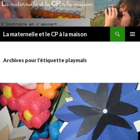
Recherche
La maternelle et le CP à la maison
ALLER
MENU
AU
PRINCI
CONTENU
PRINCIPAL
Archives pour l'étiquette playmaïs