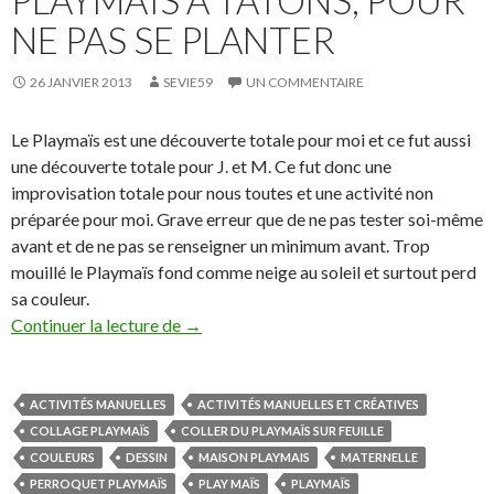
PLAYMAÏS À TÂTONS, POUR
NE PAS SE PLANTER
26 JANVIER 2013
SEVIE59
UN COMMENTAIRE
Le Playmaïs est une découverte totale pour moi et ce fut aussi
une découverte totale pour J. et M. Ce fut donc une
improvisation totale pour nous toutes et une activité non
préparée pour moi. Grave erreur que de ne pas tester soi-même
avant et de ne pas se renseigner un minimum avant. Trop
mouillé le Playmaïs fond comme neige au soleil et surtout perd
sa couleur.
Continuer la lecture de
Playmaïs à tâtons, pour ne pas se planter
→
ACTIVITÉS MANUELLES
ACTIVITÉS MANUELLES ET CRÉATIVES
COLLAGE PLAYMAÏS
COLLER DU PLAYMAÎS SUR FEUILLE
COULEURS
DESSIN
MAISON PLAYMAIS
MATERNELLE
PERROQUET PLAYMAÏS
PLAY MAÏS
PLAYMAÏS