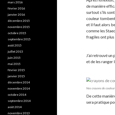
mars 2016
de manière effic
février 2016
surtout s’ils son
janvier 2016
couleur tombent 
décembre 2015
et il faut alors 
novembre 2015
comme les Staedt
octobre 2015
fragiles ont plus
septembre 2015
août 2015
juillet 2015
J’ai retrouvé un 
juin 2015
et de les ranger 
mai 2015
février 2015
janvier 2015
décembre 2014
Nos crayons de couleur
novembre 2014
octobre 2014
De cette manière
septembre 2014
sera pratique pou
août 2014
novembre 2013