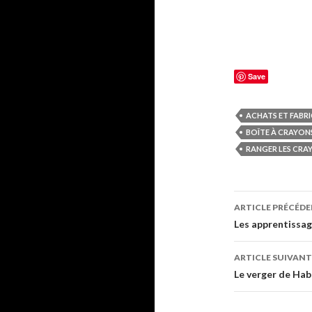
Save
ACHATS ET FABR
BOÎTE À CRAYON
RANGER LES CRA
ARTICLE PRÉCÉD
Navigati
Les apprentissag
de
ARTICLE SUIVANT
l’article
Le verger de Hab