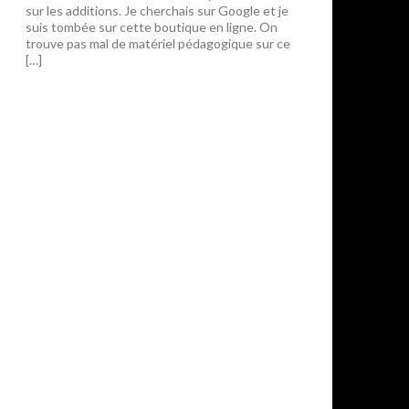
sur les additions. Je cherchais sur Google et je
suis tombée sur cette boutique en ligne. On
trouve pas mal de matériel pédagogique sur ce
[…]