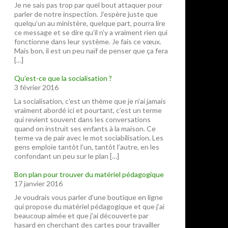
Je ne sais pas trop par quel bout attaquer pour
parler de notre inspection. J’espère juste que
quelqu’un au ministère, quelque part, pourra lire
ce message et se dire qu’il n’y a vraiment rien qui
fonctionne dans leur système. Je fais ce vœux.
Mais bon, il est un peu naïf de penser que ça fera
[…]
Qu’est-ce que la socialisation ?
3 février 2016
La socialisation, c’est un thème que je n’ai jamais
vraiment abordé ici et pourtant, c’est un terme
qui revient souvent dans les conversations
quand on instruit ses enfants à la maison. Ce
terme va de pair avec le mot sociabilisation. Les
gens emploie tantôt l’un, tantôt l’autre, en les
confondant un peu sur le plan […]
Bon plan pour trouver du matériel pédagogique
17 janvier 2016
Je voudrais vous parler d’une boutique en ligne
qui propose du matériel pédagogique et que j’ai
beaucoup aimée et que j’ai découverte par
hasard en cherchant des cartes pour travailler