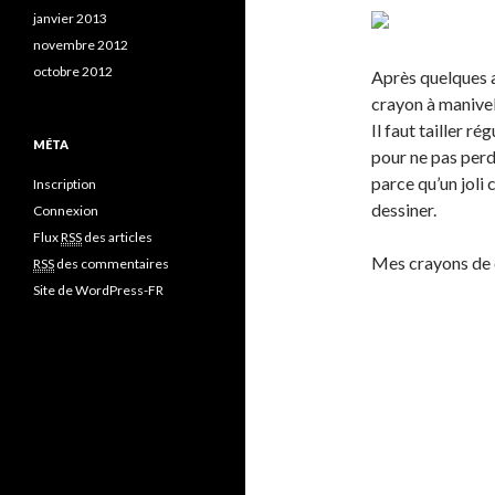
janvier 2013
novembre 2012
octobre 2012
Après quelques a
crayon à manivell
Il faut tailler r
MÉTA
pour ne pas perd
parce qu’un joli 
Inscription
dessiner.
Connexion
Flux
RSS
des articles
Mes crayons de 
RSS
des commentaires
Site de WordPress-FR