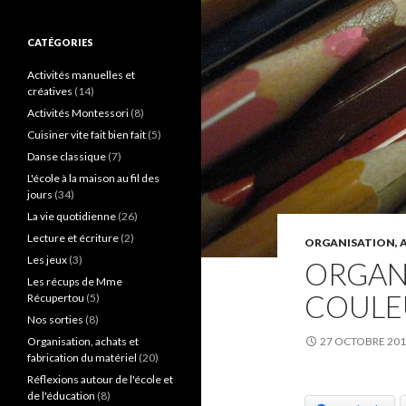
c
h
e
CATÉGORIES
r
c
Activités manuelles et
h
créatives
(14)
e
Activités Montessori
(8)
r
Cuisiner vite fait bien fait
(5)
:
Danse classique
(7)
L'école à la maison au fil des
jours
(34)
La vie quotidienne
(26)
Lecture et écriture
(2)
ORGANISATION, A
Les jeux
(3)
ORGANI
Les récups de Mme
COULE
Récupertou
(5)
Nos sorties
(8)
Organisation, achats et
27 OCTOBRE 20
fabrication du matériel
(20)
Réflexions autour de l'école et
de l'éducation
(8)