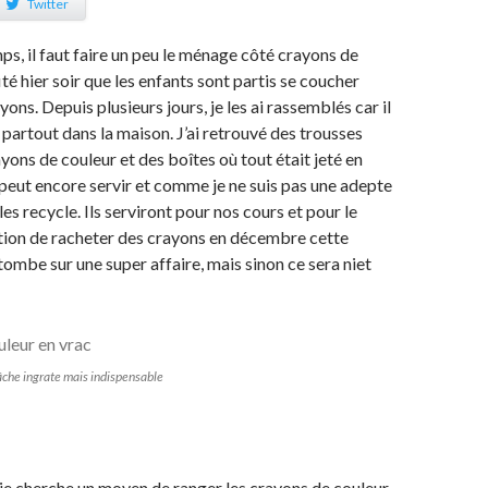
Twitter
s, il faut faire un peu le ménage côté crayons de
fité hier soir que les enfants sont partis se coucher
ayons. Depuis plusieurs jours, je les ai rassemblés car il
 partout dans la maison. J’ai retrouvé des trousses
yons de couleur et des boîtes où tout était jeté en
a peut encore servir et comme je ne suis pas une adepte
 les recycle. Ils serviront pour nos cours et pour le
tion de racheter des crayons en décembre cette
 tombe sur une super affaire, mais sinon ce sera niet
tâche ingrate mais indispensable
 je cherche un moyen de ranger les crayons de couleur