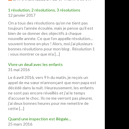
1 résolution, 2 résolutions, 3 résolutions
12 janvier 2017
On a tous des résolutions qu’on ne tient pas
toujours l’année écoulée, mais je pense qu’il est
bien de se donner des objectifs à chaque
nouvelle année. Ce que l’on appelle résolution…
souvent bonne en plus ! Alors, moi j’ai plusieurs
bonnes résolutions pour mon blog . Résolution 1
: vous montrer ce que m’a […]
Vivre un deuil avec les enfants
31 mai 2016
Le 6 avril 2016, vers 9 h du matin, je reçois un
appel de ma sœur m’annonçant que mon papa est
décédé dans la nuit. Heureusement, les enfants
ne sont pas encore réveillés et j’ai le temps
d’accuser le choc. Ils ne me verront pas pleurer,
j’ai deux bonnes heures pour me remettre de
cette […]
Quand une inspection est illégale…
25 mars 2016