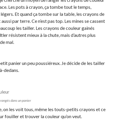
ace. Les pots à crayon, ça tombe tout le temps,
t légers. Et quand ça tombe sur la table, les crayons de
aussi par terre. Ce n’est pas top. Les mines se cassent
beaucoup les tailler. Les crayons de couleur gainés
ler résistent mieux à la chute, mais d’autres plus
 de mal.
petit panier un peu poussiéreux. Je décide de les tailler
là-dedans.
 rangés dans un panier
, on les voit tous, même les touts-petits crayons et ce
r fouiller et trouver la couleur qu’on veut.