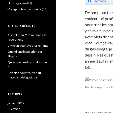
Facebook
Uncategorized
(1)
Voyage autour du monde
(10)
De temps en temp
couleur. J’ai pro
pour trier les cr
ARTICLES RÉCENTS
y en avait un peu
1 résolution, 2 résolutions, 3
avec plein de cra
résolutions
vrac. Tout ça, ç
Vivre un deuil avec les enfants
du gaspillage, je
Quand une inspection est
dessin. Pas ques
illégale…
année (sauf si je
Qu’est-ce que la socialisation
lol).
?
Bon plan pour trouver du
matériel pédagogique
Trier les crayons, une 
ARCHIVES
janvier 2017
mai 2016
Après réflexion,