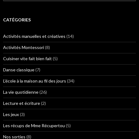
e
c
h
e
CATÉGORIES
r
c
h
Activités manuelles et créatives
(14)
e
r
Activités Montessori
(8)
:
Cuisiner vite fait bien fait
(5)
Danse classique
(7)
L'école à la maison au fil des jours
(34)
La vie quotidienne
(26)
Lecture et écriture
(2)
Les jeux
(3)
Les récups de Mme Récupertou
(5)
Nos sorties
(8)