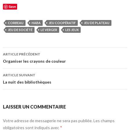
Save
CORBEAU
HABA
JEU COOPÉRATIF
JEU DE PLATEAU
JEU DE SOCIÉTÉ
LE VERGER
LES JEUX
ARTICLE PRÉCÉDENT
Navigation
Organiser les crayons de couleur
de
ARTICLE SUIVANT
l’article
La nuit des bibliothèques
LAISSER UN COMMENTAIRE
Votre adresse de messagerie ne sera pas publiée.
Les champs
obligatoires sont indiqués avec
*