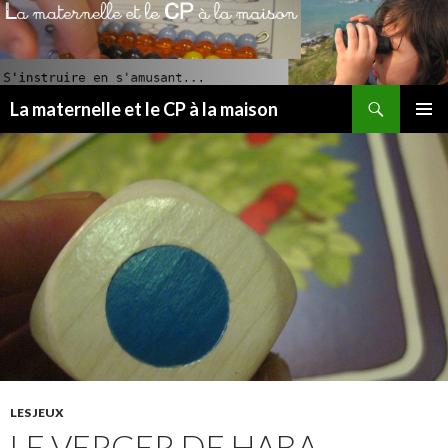
Recherche
La maternelle et le CP à la maison
ALLER
MENU
AU
PRINCI
CONTENU
PRINCIPAL
LES JEUX
LE VERGER DE HABA