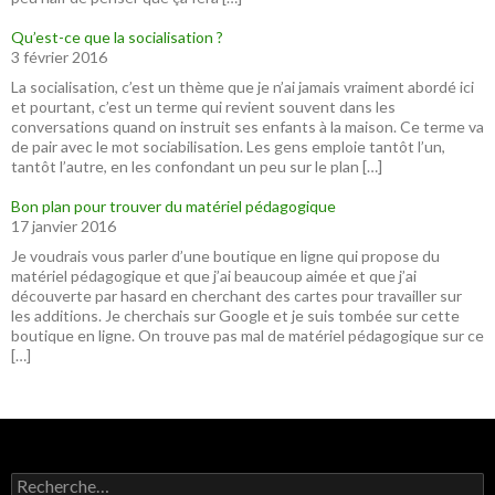
Qu’est-ce que la socialisation ?
3 février 2016
La socialisation, c’est un thème que je n’ai jamais vraiment abordé ici
et pourtant, c’est un terme qui revient souvent dans les
conversations quand on instruit ses enfants à la maison. Ce terme va
de pair avec le mot sociabilisation. Les gens emploie tantôt l’un,
tantôt l’autre, en les confondant un peu sur le plan […]
Bon plan pour trouver du matériel pédagogique
17 janvier 2016
Je voudrais vous parler d’une boutique en ligne qui propose du
matériel pédagogique et que j’ai beaucoup aimée et que j’ai
découverte par hasard en cherchant des cartes pour travailler sur
les additions. Je cherchais sur Google et je suis tombée sur cette
boutique en ligne. On trouve pas mal de matériel pédagogique sur ce
[…]
R