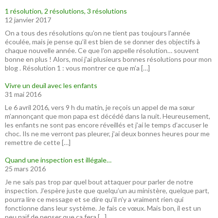
1 résolution, 2 résolutions, 3 résolutions
12 janvier 2017
On a tous des résolutions qu’on ne tient pas toujours l’année
écoulée, mais je pense qu’il est bien de se donner des objectifs à
chaque nouvelle année. Ce que l’on appelle résolution… souvent
bonne en plus ! Alors, moi j’ai plusieurs bonnes résolutions pour mon
blog . Résolution 1 : vous montrer ce que m’a […]
Vivre un deuil avec les enfants
31 mai 2016
Le 6 avril 2016, vers 9 h du matin, je reçois un appel de ma sœur
m’annonçant que mon papa est décédé dans la nuit. Heureusement,
les enfants ne sont pas encore réveillés et j’ai le temps d’accuser le
choc. Ils ne me verront pas pleurer, j’ai deux bonnes heures pour me
remettre de cette […]
Quand une inspection est illégale…
25 mars 2016
Je ne sais pas trop par quel bout attaquer pour parler de notre
inspection. J’espère juste que quelqu’un au ministère, quelque part,
pourra lire ce message et se dire qu’il n’y a vraiment rien qui
fonctionne dans leur système. Je fais ce vœux. Mais bon, il est un
peu naïf de penser que ça fera […]