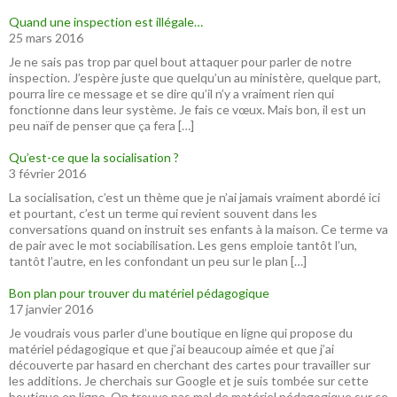
Quand une inspection est illégale…
25 mars 2016
Je ne sais pas trop par quel bout attaquer pour parler de notre
inspection. J’espère juste que quelqu’un au ministère, quelque part,
pourra lire ce message et se dire qu’il n’y a vraiment rien qui
fonctionne dans leur système. Je fais ce vœux. Mais bon, il est un
peu naïf de penser que ça fera […]
Qu’est-ce que la socialisation ?
3 février 2016
La socialisation, c’est un thème que je n’ai jamais vraiment abordé ici
et pourtant, c’est un terme qui revient souvent dans les
conversations quand on instruit ses enfants à la maison. Ce terme va
de pair avec le mot sociabilisation. Les gens emploie tantôt l’un,
tantôt l’autre, en les confondant un peu sur le plan […]
Bon plan pour trouver du matériel pédagogique
17 janvier 2016
Je voudrais vous parler d’une boutique en ligne qui propose du
matériel pédagogique et que j’ai beaucoup aimée et que j’ai
découverte par hasard en cherchant des cartes pour travailler sur
les additions. Je cherchais sur Google et je suis tombée sur cette
boutique en ligne. On trouve pas mal de matériel pédagogique sur ce