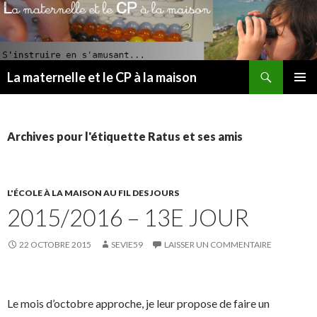
Recherche
La maternelle et le CP à la maison
ALLER
MENU
AU
PRINCI
CONTENU
PRINCIPAL
Archives pour l'étiquette Ratus et ses amis
L'ÉCOLE À LA MAISON AU FIL DES JOURS
2015/2016 – 13E JOUR
22 OCTOBRE 2015
SEVIE59
LAISSER UN COMMENTAIRE
Le mois d’octobre approche, je leur propose de faire un