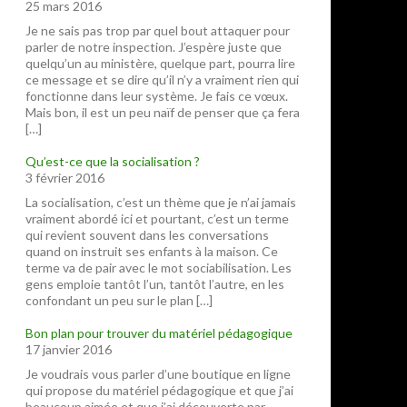
25 mars 2016
Je ne sais pas trop par quel bout attaquer pour
parler de notre inspection. J’espère juste que
quelqu’un au ministère, quelque part, pourra lire
ce message et se dire qu’il n’y a vraiment rien qui
fonctionne dans leur système. Je fais ce vœux.
Mais bon, il est un peu naïf de penser que ça fera
[…]
Qu’est-ce que la socialisation ?
3 février 2016
La socialisation, c’est un thème que je n’ai jamais
vraiment abordé ici et pourtant, c’est un terme
qui revient souvent dans les conversations
quand on instruit ses enfants à la maison. Ce
terme va de pair avec le mot sociabilisation. Les
gens emploie tantôt l’un, tantôt l’autre, en les
confondant un peu sur le plan […]
Bon plan pour trouver du matériel pédagogique
17 janvier 2016
Je voudrais vous parler d’une boutique en ligne
qui propose du matériel pédagogique et que j’ai
beaucoup aimée et que j’ai découverte par