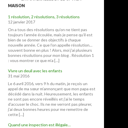
MAISON
1 résolution, 2 résolutions, 3 résolutions
12 janvier 2017
On a tous des résolutions qu’on ne tient pas
toujours l’année écoulée, mais je pense qu’il est
bien de se donner des objectifs à chaque
nouvelle année. Ce que l’on appelle résolution…
souvent bonne en plus ! Alors, moi j’ai plusieurs
bonnes résolutions pour mon blog . Résolution 1
: vous montrer ce que m’a […]
Vivre un deuil avec les enfants
31 mai 2016
Le 6 avril 2016, vers 9 h du matin, je reçois un
appel de ma sœur m’annonçant que mon papa est
décédé dans la nuit. Heureusement, les enfants
ne sont pas encore réveillés et j’ai le temps
d’accuser le choc. Ils ne me verront pas pleurer,
j’ai deux bonnes heures pour me remettre de
cette […]
Quand une inspection est illégale…