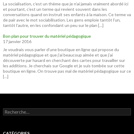
La socialisation, c’est un thème que je n’ai jamais vraiment abordé ici
et pourtant, c’est un terme qui revient souvent dans les
conversations quand on instruit ses enfants à la maison. Ce terme va
de pair avec le mot sociabilisation. Les gens emploie tantôt l’un,
tantôt l’autre, en les confondant un peu sur le plan […]
Bon plan pour trouver du matériel pédagogique
17 janvier 2016
Je voudrais vous parler d’une boutique en ligne qui propose du
matériel pédagogique et que j’ai beaucoup aimée et que j’ai
découverte par hasard en cherchant des cartes pour travailler sur
les additions. Je cherchais sur Google et je suis tombée sur cette
boutique en ligne. On trouve pas mal de matériel pédagogique sur ce
[…]
R
e
c
h
e
CATÉGORIES