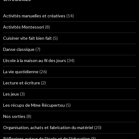
r
c
h
Activités manuelles et créatives
(14)
e
r
Activités Montessori
(8)
:
Cuisiner vite fait bien fait
(5)
Danse classique
(7)
L'école à la maison au fil des jours
(34)
La vie quotidienne
(26)
Lecture et écriture
(2)
Les jeux
(3)
Les récups de Mme Récupertou
(5)
Nos sorties
(8)
Organisation, achats et fabrication du matériel
(20)
Réflexions autour de l'école et de l'éducation
(8)