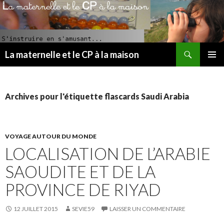
Recherche
La maternelle et le CP à la maison
ALLER
MENU
AU
PRINCI
CONTENU
PRINCIPAL
Archives pour l'étiquette flascards Saudi Arabia
VOYAGE AUTOUR DU MONDE
LOCALISATION DE L’ARABIE
SAOUDITE ET DE LA
PROVINCE DE RIYAD
12 JUILLET 2015
SEVIE59
LAISSER UN COMMENTAIRE