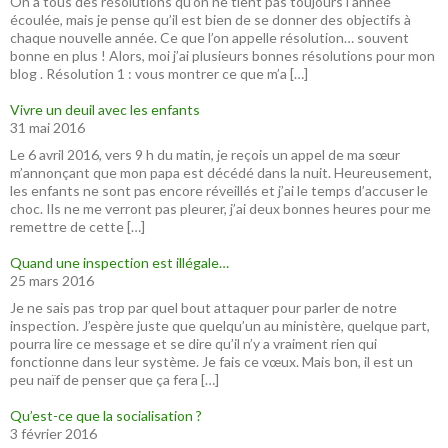
On a tous des résolutions qu’on ne tient pas toujours l’année
écoulée, mais je pense qu’il est bien de se donner des objectifs à
chaque nouvelle année. Ce que l’on appelle résolution… souvent
bonne en plus ! Alors, moi j’ai plusieurs bonnes résolutions pour mon
blog . Résolution 1 : vous montrer ce que m’a […]
Vivre un deuil avec les enfants
31 mai 2016
Le 6 avril 2016, vers 9 h du matin, je reçois un appel de ma sœur
m’annonçant que mon papa est décédé dans la nuit. Heureusement,
les enfants ne sont pas encore réveillés et j’ai le temps d’accuser le
choc. Ils ne me verront pas pleurer, j’ai deux bonnes heures pour me
remettre de cette […]
Quand une inspection est illégale…
25 mars 2016
Je ne sais pas trop par quel bout attaquer pour parler de notre
inspection. J’espère juste que quelqu’un au ministère, quelque part,
pourra lire ce message et se dire qu’il n’y a vraiment rien qui
fonctionne dans leur système. Je fais ce vœux. Mais bon, il est un
peu naïf de penser que ça fera […]
Qu’est-ce que la socialisation ?
3 février 2016