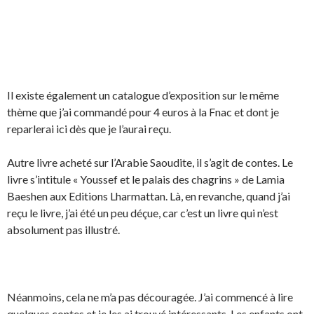
Il existe également un catalogue d’exposition sur le même
thème que j’ai commandé pour 4 euros à la Fnac et dont je
reparlerai ici dès que je l’aurai reçu.
Autre livre acheté sur l’Arabie Saoudite, il s’agit de contes. Le
livre s’intitule « Youssef et le palais des chagrins » de Lamia
Baeshen aux Editions Lharmattan. Là, en revanche, quand j’ai
reçu le livre, j’ai été un peu déçue, car c’est un livre qui n’est
absolument pas illustré.
Néanmoins, cela ne m’a pas découragée. J’ai commencé à lire
quelques contes et je les ai trouvé intéressants. Les enfants ont