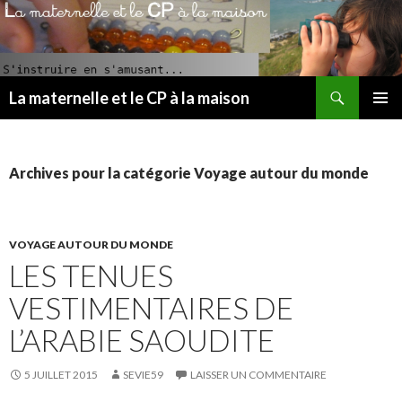
Recherche
La maternelle et le CP à la maison
ALLER
MENU
AU
PRINCI
CONTENU
PRINCIPAL
Archives pour la catégorie Voyage autour du monde
VOYAGE AUTOUR DU MONDE
LES TENUES
VESTIMENTAIRES DE
L’ARABIE SAOUDITE
5 JUILLET 2015
SEVIE59
LAISSER UN COMMENTAIRE