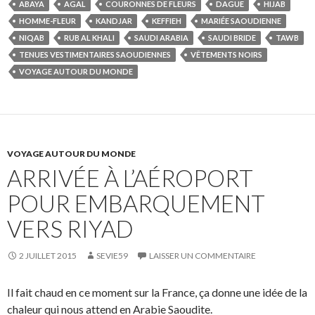
ABAYA
AGAL
COURONNES DE FLEURS
DAGUE
HIJAB
HOMME-FLEUR
KANDJAR
KEFFIEH
MARIÉE SAOUDIENNE
NIQAB
RUB AL KHALI
SAUDI ARABIA
SAUDI BRIDE
TAWB
TENUES VESTIMENTAIRES SAOUDIENNES
VÊTEMENTS NOIRS
VOYAGE AUTOUR DU MONDE
VOYAGE AUTOUR DU MONDE
ARRIVÉE À L’AÉROPORT
POUR EMBARQUEMENT
VERS RIYAD
2 JUILLET 2015
SEVIE59
LAISSER UN COMMENTAIRE
Il fait chaud en ce moment sur la France, ça donne une idée de la
chaleur qui nous attend en Arabie Saoudite.