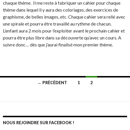
chaque thème. Il me reste à fabriquer un cahier pour chaque
thème dans lequel il y aura des coloriages, des exercices de
graphisme, de belles images, etc. Chaque cahier sera relié avec
une spirale et pourra être travaillé au rythme de chacun.
L’enfant aura 2 mois pour l’exploiter avant le prochain cahier et
pourra être plus libre dans sa découverte qu’avec un cours. A
suivre donc… dès que j’aurai finalisé mon premier thème.
← PRÉCÉDENT
1
2
Navigation
au
sein
des
NOUS REJOINDRE SUR FACEBOOK !