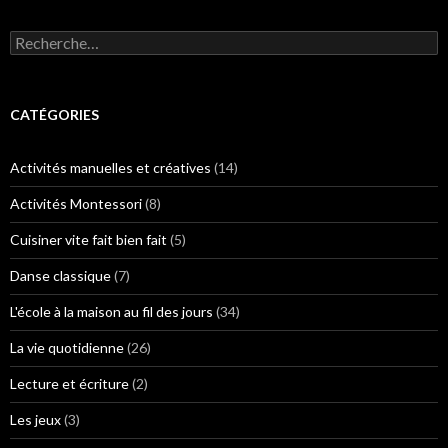
R
e
c
h
e
CATÉGORIES
r
c
h
Activités manuelles et créatives
(14)
e
r
Activités Montessori
(8)
:
Cuisiner vite fait bien fait
(5)
Danse classique
(7)
L'école à la maison au fil des jours
(34)
La vie quotidienne
(26)
Lecture et écriture
(2)
Les jeux
(3)