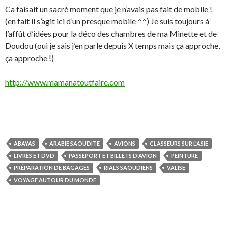
Ca faisait un sacré moment que je n’avais pas fait de mobile !
(en fait il s’agit ici d’un presque mobile ^^) Je suis toujours à
l’affût d’idées pour la déco des chambres de ma Minette et de
Doudou (oui je sais j’en parle depuis X temps mais ça approche,
ça approche !)
http://www.mamanatoutfaire.com
ABAYAS
ARABIE SAOUDITE
AVIONS
CLASSEURS SUR L'ASIE
LIVRES ET DVD
PASSEPORT ET BILLETS D'AVION
PEINTURE
PRÉPARATION DE BAGAGES
RIALS SAOUDIENS
VALISE
VOYAGE AUTOUR DU MONDE