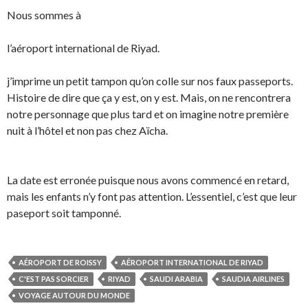
Nous sommes à
l’aéroport international de Riyad.
j’imprime un petit tampon qu’on colle sur nos faux passeports.
Histoire de dire que ça y est, on y est. Mais, on ne rencontrera
notre personnage que plus tard et on imagine notre première
nuit à l’hôtel et non pas chez Aïcha.
La date est erronée puisque nous avons commencé en retard,
mais les enfants n’y font pas attention. L’essentiel, c’est que leur
paseport soit tamponné.
AÉROPORT DE ROISSY
AÉROPORT INTERNATIONAL DE RIYAD
C'EST PAS SORCIER
RIYAD
SAUDI ARABIA
SAUDIA AIRLINES
VOYAGE AUTOUR DU MONDE